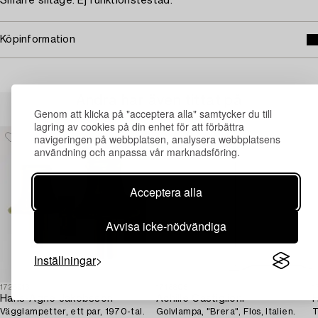
Smärre slitage. Ej funktionstestad.
Köpinformation
Andra har även tittat på
Genom att klicka på "acceptera alla" samtycker du till
lagring av cookies på din enhet för att förbättra
navigeringen på webbplatsen, analysera webbplatsens
användning och anpassa vår marknadsföring.
Acceptera alla
Avvisa icke-nödvändiga
Inställningar
1726913
1713805
1
Hans-Agne Jakobsson
Achille Castiglioni
H
Vägglampetter, ett par, 1970-tal.
Golvlampa, "Brera", Flos, Italien.
T