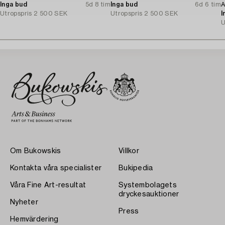
Inga bud
5d 8 tim
Inga bud
6d 6 tim
A
Utropspris
2 500 SEK
Utropspris
2 500 SEK
S
I
U
Om Bukowskis
Villkor
Kontakta våra specialister
Bukipedia
Våra Fine Art-resultat
Systembolagets
dryckesauktioner
Nyheter
Press
Hemvärdering