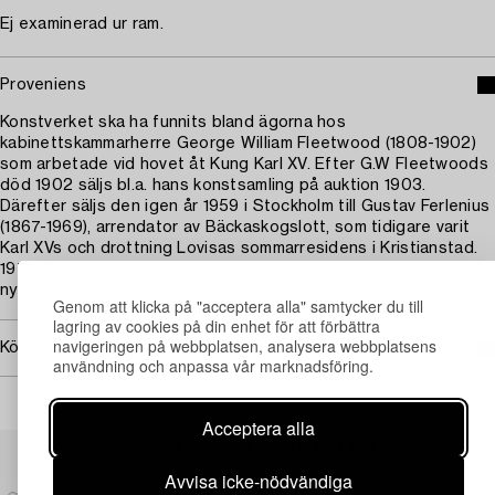
Ej examinerad ur ram.
Proveniens
Konstverket ska ha funnits bland ägorna hos
kabinettskammarherre George William Fleetwood (1808-1902)
som arbetade vid hovet åt Kung Karl XV. Efter G.W Fleetwoods
död 1902 säljs bl.a. hans konstsamling på auktion 1903.
Därefter säljs den igen år 1959 i Stockholm till Gustav Ferlenius
(1867-1969), arrendator av Bäckaskogslott, som tidigare varit
Karl XVs och drottning Lovisas sommarresidens i Kristianstad.
1971 hålls en auktion på Bäckaskogslott och målningen säljs på
nytt.
Genom att klicka på "acceptera alla" samtycker du till
lagring av cookies på din enhet för att förbättra
navigeringen på webbplatsen, analysera webbplatsens
Köpinformation
användning och anpassa vår marknadsföring.
Acceptera alla
Andra har även tittat på
Avvisa icke-nödvändiga