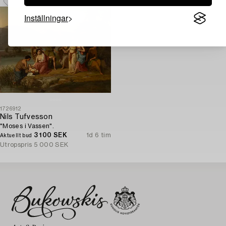
Inställningar
1726912
Nils Tufvesson
"Moses i Vassen".
3 100 SEK
1d 6 tim
Aktuellt bud
Utropspris
5 000 SEK