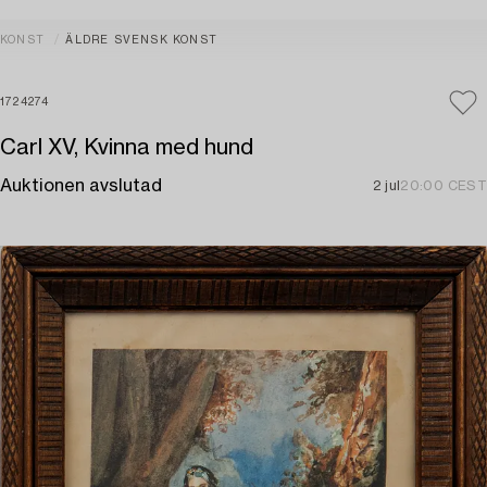
KONST
ÄLDRE SVENSK KONST
1724274
Carl XV, Kvinna med hund
Auktionen avslutad
2 jul
20:00 CEST