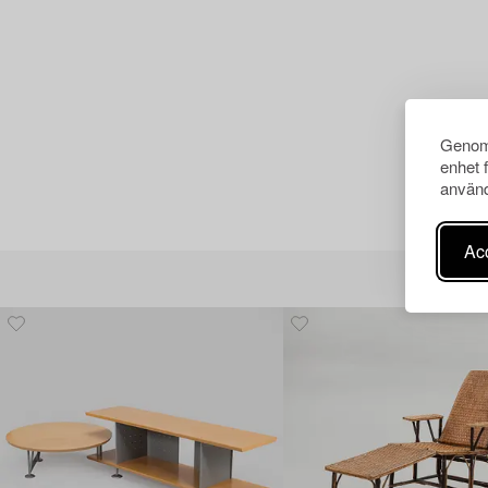
Genom 
enhet 
använd
Acc