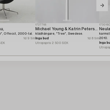
1727766
173018
u,
Michael Young & Katrin Petersdottir,
Neula
h", Offecct, 2000-tal.
klädhängare, "Tree", Swedese.
karmsto
2010.
1d 9 tim
Inga bud
1d 8 tim
Inga b
SEK
Utropspris
2 500 SEK
Utrops