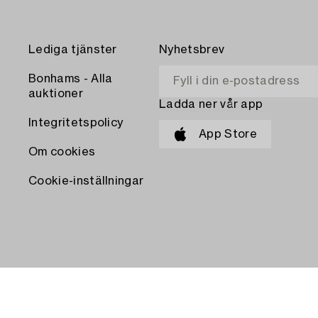
Lediga tjänster
Nyhetsbrev
Bonhams - Alla
auktioner
Ladda ner vår app
Integritetspolicy
App Store
Om cookies
Cookie-inställningar
BETALA MED