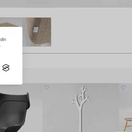
 din
s