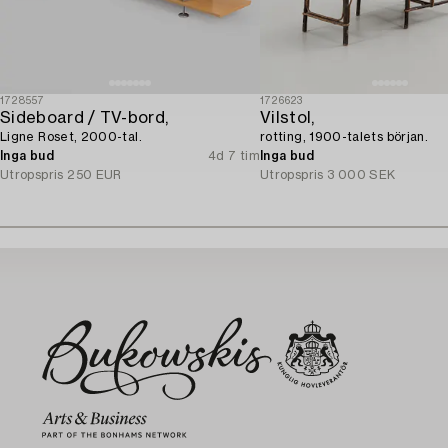
1728557
1726623
Sideboard / TV-bord,
Vilstol,
Ligne Roset, 2000-tal.
rotting, 1900-talets början.
Inga bud
4d 7 tim
Inga bud
Utropspris
250 EUR
Utropspris
3 000 SEK