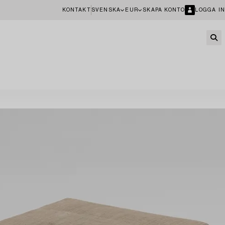
KONTAKT
SVENSKA
EUR
SKAPA KONTO
LOGGA IN