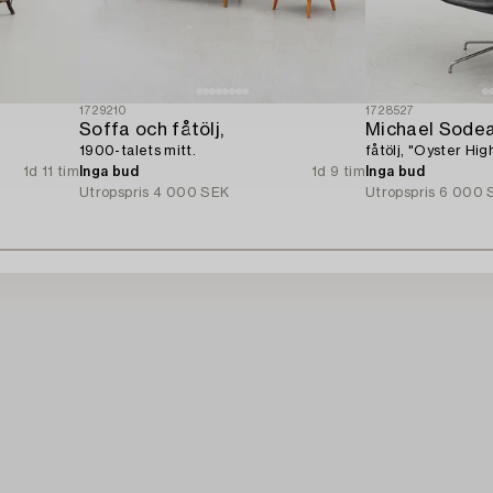
1729210
1728527
Soffa och fåtölj,
Michael Sodea
1900-talets mitt.
fåtölj, "Oyster Hig
1d 11 tim
Inga bud
1d 9 tim
Inga bud
Utropspris
4 000 SEK
Utropspris
6 000 