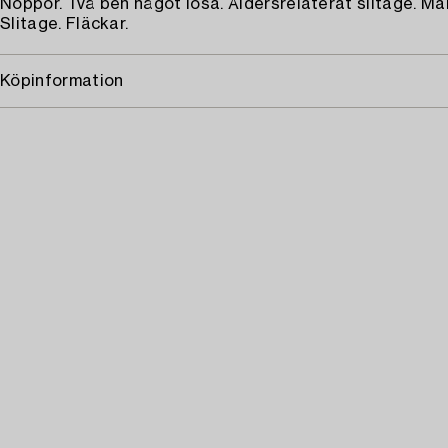
Noppor. Två ben något lösa. Åldersrelaterat slitage. Mä
Slitage. Fläckar.
Köpinformation