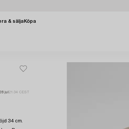
ra & sälja
Köpa
28 jul
21:34 CEST
höjd 34 cm.