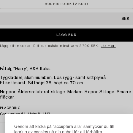
BUDHISTORIK (2 BUD)
SEK
Lägg ditt maxbud. Ditt bud måste minst vara 2 700 SEK.
Läs mer.
Fåtölj, "Harry", B&B Italia.
Tygklädsel, aluminiumben. Lös rygg- samt sittplymå.
Etikettmärkt. Sitthöjd 38, höjd ca 70 cm.
Noppor. Åldersrelaterat slitage. Märken. Repor. Slitage. Smärre
fläckar.
PLACERING
Carlsgatan 54, Malmö - H12
Genom att klicka på "acceptera alla" samtycker du till
lagring av cookies på din enhet för att förbättra