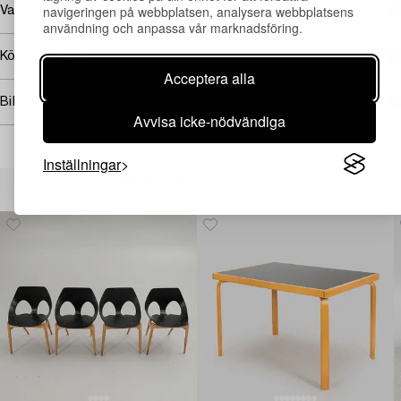
navigeringen på webbplatsen, analysera webbplatsens
Vad kostar transporten?
användning och anpassa vår marknadsföring.
Köpinformation
Acceptera alla
Bildrättigheter
Avvisa icke-nödvändiga
Inställningar
Andra har även tittat på