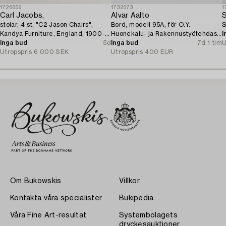
1726659
1732573
1
Carl Jacobs,
Alvar Aalto
S
stolar, 4 st, "C2 Jason Chairs",
Bord, modell 95A, för O.Y.
S
Kandya Furniture, England, 1900-
Huonekalu- ja Rakennustyötehdas
I
talets mitt.
Inga bud
5d
A.B. 1940-tal.
Inga bud
7d 1 tim
U
Utropspris
6 000 SEK
Utropspris
400 EUR
Om Bukowskis
Villkor
Kontakta våra specialister
Bukipedia
Våra Fine Art-resultat
Systembolagets
dryckesauktioner