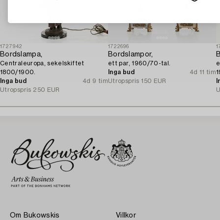
1727942
1722696
1
Bordslampa,
Bordslampor,
B
Centraleuropa, sekelskiftet
ett par, 1960/70-tal.
e
1800/1900.
Inga bud
4d 11 tim
1
Inga bud
4d 9 tim
Utropspris
150 EUR
I
Utropspris
250 EUR
U
Om Bukowskis
Villkor