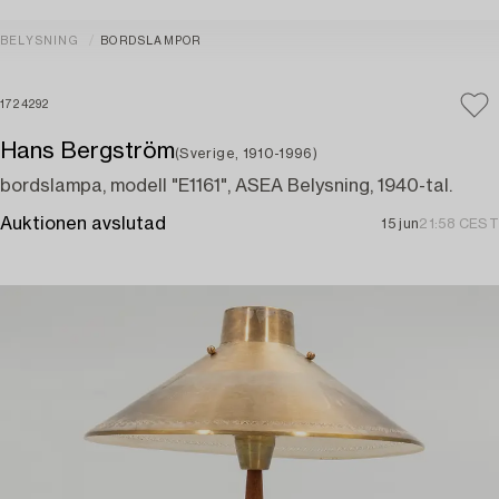
BELYSNING
BORDSLAMPOR
1724292
Hans Bergström
(Sverige, 1910-1996)
bordslampa, modell "E1161", ASEA Belysning, 1940-tal.
Auktionen avslutad
15 jun
21:58 CEST