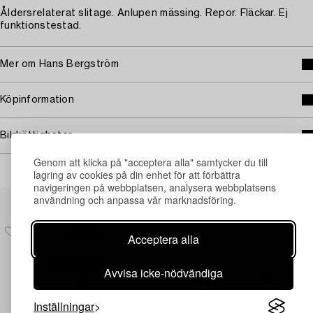
Åldersrelaterat slitage. Anlupen mässing. Repor. Fläckar. Ej
funktionstestad.
Mer om Hans Bergström
Köpinformation
Bildrättigheter
Genom att klicka på "acceptera alla" samtycker du till
lagring av cookies på din enhet för att förbättra
navigeringen på webbplatsen, analysera webbplatsens
Andra har även tittat på
användning och anpassa vår marknadsföring.
Acceptera alla
Avvisa icke-nödvändiga
Inställningar