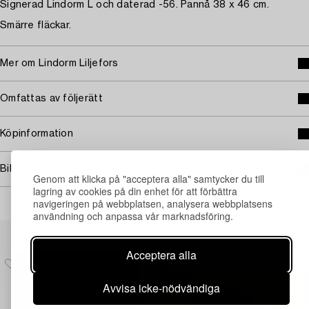
Signerad Lindorm L och daterad -56. Pannå 38 x 46 cm.
Smärre fläckar.
Mer om Lindorm Liljefors
Omfattas av följerätt
Köpinformation
Bildrättigheter
Genom att klicka på "acceptera alla" samtycker du till
lagring av cookies på din enhet för att förbättra
navigeringen på webbplatsen, analysera webbplatsens
användning och anpassa vår marknadsföring.
Andra har även tittat på
Acceptera alla
Avvisa icke-nödvändiga