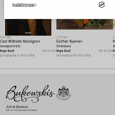
Inställningar
1727369
1727361
1
Carl Wilhelm Nordgren
Esther Kjerner
N
Gossporträtt.
Stilleben.
S
Inga bud
5d 14 tim
Inga bud
5d 14 tim
I
Utropspris
4 000 SEK
Utropspris
8 000 SEK
U