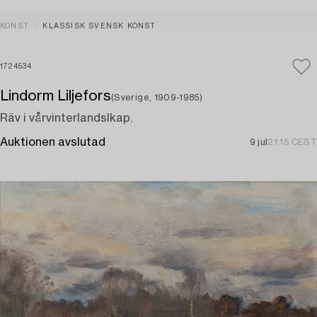
KONST
KLASSISK SVENSK KONST
1724534
Lindorm Liljefors
(Sverige, 1909-1985)
Räv i vårvinterlandslkap.
Auktionen avslutad
9 jul
21:15 CEST