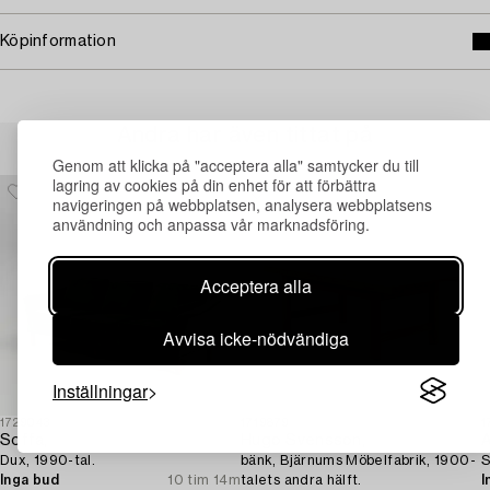
Köpinformation
Andra har även tittat på
Genom att klicka på "acceptera alla" samtycker du till
lagring av cookies på din enhet för att förbättra
navigeringen på webbplatsen, analysera webbplatsens
användning och anpassa vår marknadsföring.
Acceptera alla
Avvisa icke-nödvändiga
Inställningar
1729043
1719879
1
Soffa,
Hugo Svensson,
A
Dux, 1990-tal.
bänk, Bjärnums Möbelfabrik, 1900-
S
Inga bud
10 tim 14m
talets andra hälft.
I