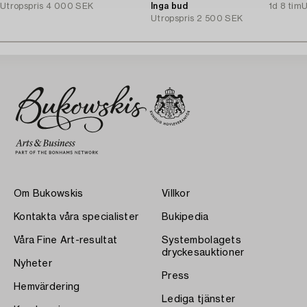
Utropspris
4 000 SEK
Inga bud
1d 8 tim
U
Utropspris
2 500 SEK
Om Bukowskis
Villkor
Kontakta våra specialister
Bukipedia
Våra Fine Art-resultat
Systembolagets
dryckesauktioner
Nyheter
Press
Hemvärdering
Lediga tjänster