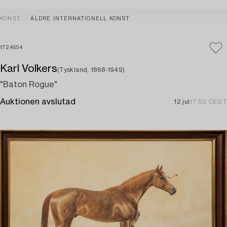
KONST
ÄLDRE INTERNATIONELL KONST
1724654
Karl Volkers
(Tyskland, 1868-1949)
"Baton Rogue"
Auktionen avslutad
12 jul
17:50 CEST