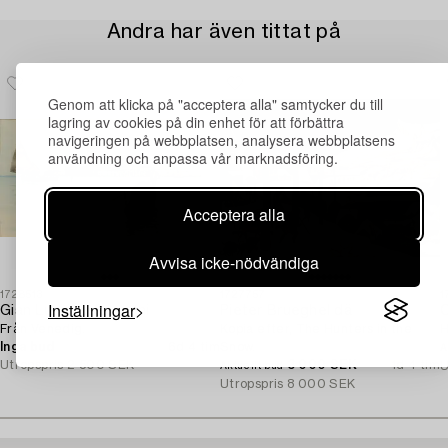
Andra har även tittat på
Genom att klicka på "acceptera alla" samtycker du till
lagring av cookies på din enhet för att förbättra
navigeringen på webbplatsen, analysera webbplatsens
användning och anpassa vår marknadsföring.
Acceptera alla
Avvisa icke-nödvändiga
1728513
1727757
1
Inställningar
Gian Luciano Sormani
Pieter Brueghel dä
O
Från Venedig.
Kopia efter, The Hunters in the
H
Inga bud
6d 4 tim
Snow.
A
Utropspris
2 500 SEK
3 000 SEK
1d 4 tim
U
Aktuellt bud
Utropspris
8 000 SEK