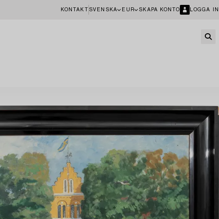
KONTAKT
SVENSKA
EUR
SKAPA KONTO
LOGGA IN