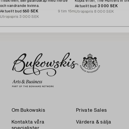
Tillskriven, Bergslandskap med herde
Kopia efter, The Hunters in th
och vandrande kvinna.
Aktuellt bud
3 000 SEK
Aktuellt bud
550 SEK
9 tim 15m
Utropspris
8 000 SEK
Utropspris
3 000 SEK
Om Bukowskis
Private Sales
Kontakta våra
Värdera & sälja
specialister