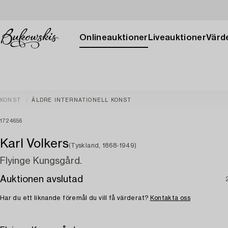
Onlineauktioner
Liveauktioner
Värde
KONST
ÄLDRE INTERNATIONELL KONST
1724656
Karl Volkers
(Tyskland, 1868-1949)
Flyinge Kungsgård.
Auktionen avslutad
Har du ett liknande föremål du vill få värderat?
Kontakta oss