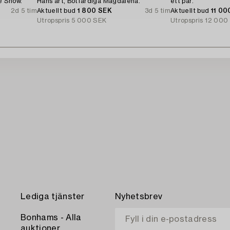
e Snow.
Hans art, Botfärdiga Magdalena.
ett par.
2d 5 tim
Aktuellt bud
1 800 SEK
3d 5 tim
Aktuellt bud
11 00
Utropspris
5 000 SEK
Utropspris
12 000
Lediga tjänster
Nyhetsbrev
Bonhams - Alla
auktioner