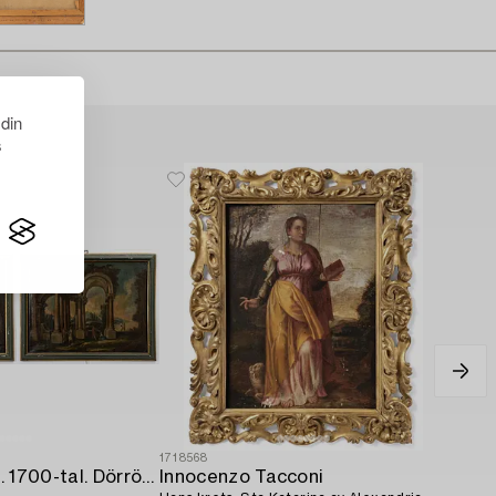
 din
s
1718568
Italiensk skola. 1700-tal. Dörröverstycken,
Innocenzo Tacconi