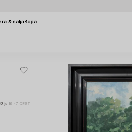
ra & sälja
Köpa
22 jul
19:47 CEST