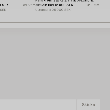
Hans krets, Sta Katarina av Alexandria.
0 SEK
3d 5 tim
Aktuellt bud
12 000 SEK
3d 5 tim
 SEK
Utropspris
25 000 SEK