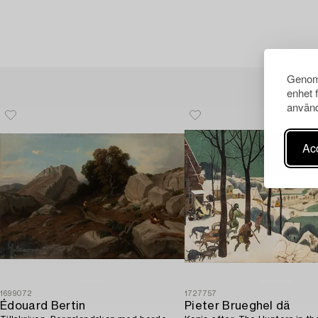
Genom 
enhet 
använd
Acc
1699072
1727757
Édouard Bertin
Pieter Brueghel dä