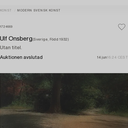
KONST
MODERN SVENSK KONST
1724669
Ulf Onsberg
(Sverige, Född 1932)
Utan titel.
Auktionen avslutad
14 jun
16:24 CEST