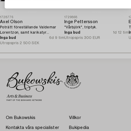
1728776
1729868
1
Axel Olson
Inge Pettersson
E
Poträtt föreställande Valdemar
"Vårbjörk", triptyk.
T
Lorentzon, samt karikatyr
Inga bud
1d 12 tim
I
föreställande Kamrer Ingvarsson.
Inga bud
6d 9 tim
Utropspris
300 EUR
U
Utropspris
2 500 SEK
Om Bukowskis
Villkor
Kontakta våra specialister
Bukipedia