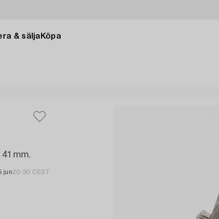
ra & sälja
Köpa
, 41 mm.
5 jun
20:30 CEST