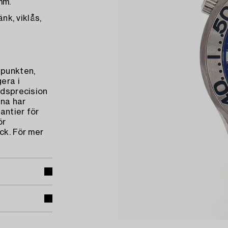
mm.
nk, viklås,
dpunkten,
era i
idsprecision
na har
antier för
ör
ck. För mer