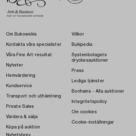
Om Bukowskis
Villkor
Kontakta våra specialister
Bukipedia
Våra Fine Art-resultat
Systembolagets
dryckesauktioner
Nyheter
Press
Hemvärdering
Lediga tjänster
Kundservice
Bonhams - Alla auktioner
Transport och uthämtning
Integritetspolicy
Private Sales
Om cookies
Värdera & sälja
Cookie-inställningar
Köpa på auktion
Nyhetsbrev