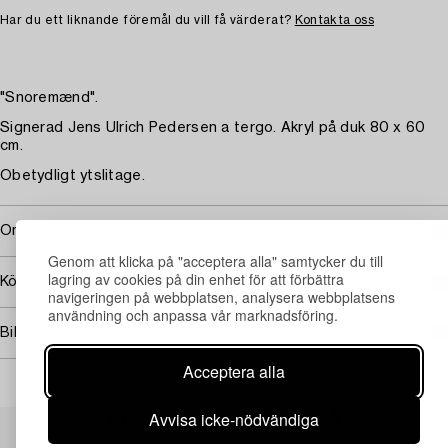
Har du ett liknande föremål du vill få värderat?
Kontakta oss
"Snoremænd".
Signerad Jens Ulrich Pedersen a tergo. Akryl på duk 80 x 60
cm.
Obetydligt ytslitage.
Omfattas av följerätt
Genom att klicka på "acceptera alla" samtycker du till
lagring av cookies på din enhet för att förbättra
Köpinformation
navigeringen på webbplatsen, analysera webbplatsens
användning och anpassa vår marknadsföring.
Bildrättigheter
Acceptera alla
Avvisa icke-nödvändiga
Andra har även tittat på