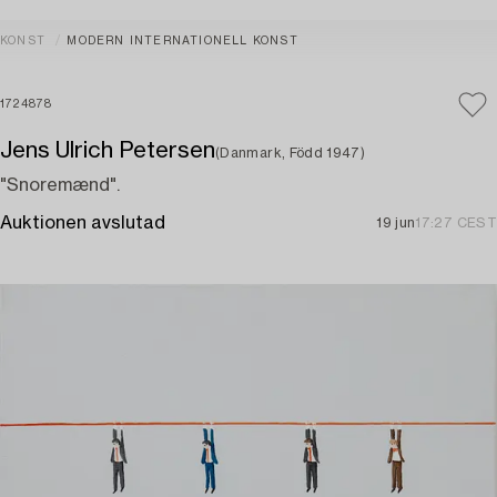
KONST
MODERN INTERNATIONELL KONST
1724878
Jens Ulrich Petersen
(Danmark, Född 1947)
"Snoremænd".
Auktionen avslutad
19 jun
17:27 CEST