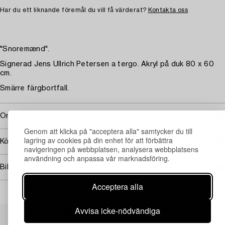
Har du ett liknande föremål du vill få värderat?
Kontakta oss
"Snoremænd".
Signerad Jens Ullrich Petersen a tergo. Akryl på duk 80 x 60
cm.
Smärre färgbortfall.
Omfattas av följerätt
Genom att klicka på "acceptera alla" samtycker du till
lagring av cookies på din enhet för att förbättra
Köpinformation
navigeringen på webbplatsen, analysera webbplatsens
användning och anpassa vår marknadsföring.
Bildrättigheter
Acceptera alla
Avvisa icke-nödvändiga
Andra har även tittat på