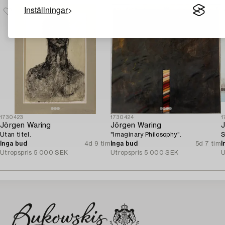
Inställningar
1730423
1730424
1
Jörgen Waring
Jörgen Waring
J
Utan titel.
"Imaginary Philosophy".
S
Inga bud
4d 9 tim
Inga bud
5d 7 tim
I
Utropspris
5 000 SEK
Utropspris
5 000 SEK
U