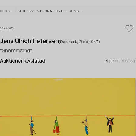
KONST
MODERN INTERNATIONELL KONST
1724881
Jens Ulrich Petersen
(Danmark, Född 1947)
"Snoremænd".
Auktionen avslutad
19 jun
17:18 CEST