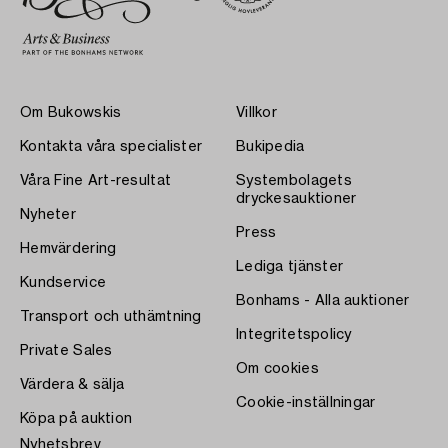
Om Bukowskis
Villkor
Kontakta våra specialister
Bukipedia
Våra Fine Art-resultat
Systembolagets
dryckesauktioner
Nyheter
Press
Hemvärdering
Lediga tjänster
Kundservice
Bonhams - Alla auktioner
Transport och uthämtning
Integritetspolicy
Private Sales
Om cookies
Värdera & sälja
Cookie-inställningar
Köpa på auktion
Nyhetsbrev