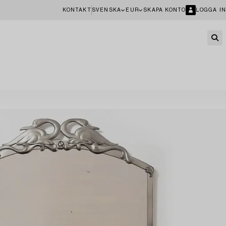
KONTAKT
SVENSKA
EUR
SKAPA KONTO
LOGGA IN