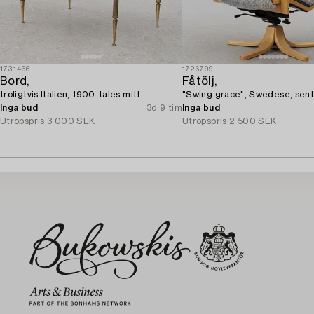
1731466
1726799
Bord,
Fåtölj,
troligtvis Italien, 1900-tales mitt.
"Swing grace", Swedese, sent
Inga bud
3d 9 tim
Inga bud
Utropspris
3 000 SEK
Utropspris
2 500 SEK