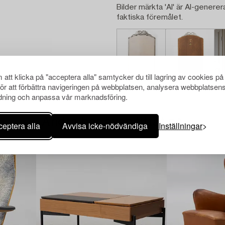
Bilder märkta 'AI' är AI-generer
faktiska föremålet.
att klicka på "acceptera alla" samtycker du till lagring av cookies på
för att förbättra navigeringen på webbplatsen, analysera webbplatsen
ning och anpassa vår marknadsföring.
Andra har även tittat på
eptera alla
Avvisa icke-nödvändiga
Inställningar