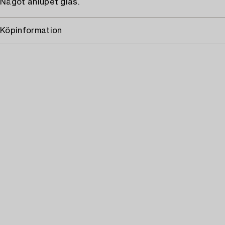
Något anlupet glas.
Köpinformation