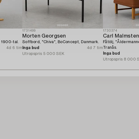
1731499
1730374
Morten Georgsen
Carl Malmste
 1900-tal.
Soffbord, "Chiva", BoConcept, Danmark.
Fåtölj, "Åldermann
Tranås.
4d 6 tim
Inga bud
4d 7 tim
Inga bud
Utropspris
5 000 SEK
Utropspris
8 000 