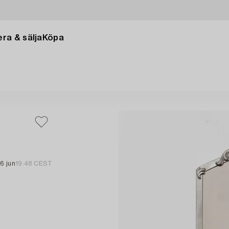
ra & sälja
Köpa
16 jun
19:48 CEST