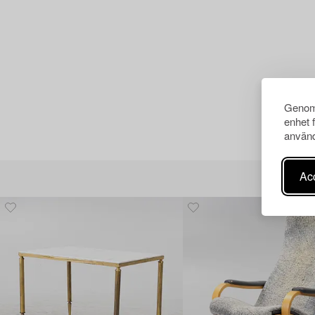
Genom 
enhet 
använd
Acc