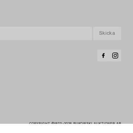
COPYRIGHT ©1870-2026 BUKOWSKI AUKTIONER AB