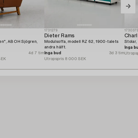
1731279
173037
n
Dieter Rams
Char
en", AB OH Sjögren,
Modulsoffa, modell RZ 62, 1900-talets
Stolar,
andra hälft.
Inga b
4d 7 tim
Inga bud
3d 3 tim
Utrops
SEK
Utropspris
8 000 SEK