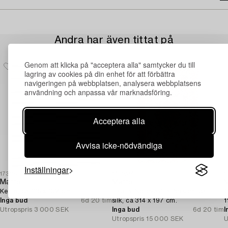
Andra har även tittat på
Genom att klicka på "acceptera alla" samtycker du till
lagring av cookies på din enhet för att förbättra
navigeringen på webbplatsen, analysera webbplatsens
användning och anpassa vår marknadsföring.
Acceptera alla
Avvisa icke-nödvändiga
Inställningar
1730851
1731937
1
Matta,
Matta,
M
Kelim, ca 195 x 162 cm.
Täbris, Nordvästra Persien, part
O
Inga bud
6d 20 tim
silk, ca 314 x 197 cm.
1
Utropspris
3 000 SEK
Inga bud
6d 20 tim
I
Utropspris
15 000 SEK
U