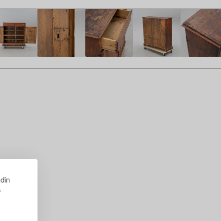
 din
s