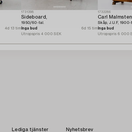
1731398
1732286
Sideboard,
Carl Malmste
1950/60-tal.
Skåp, J.U.F, 1900-t
4d 13 tim
Inga bud
6d 15 tim
Inga bud
Utropspris
4 000 SEK
Utropspris
6 000 
Lediga tjänster
Nyhetsbrev