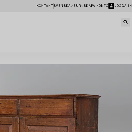
KONTAKT
SVENSKA
EUR
SKAPA KONTO
LOGGA IN