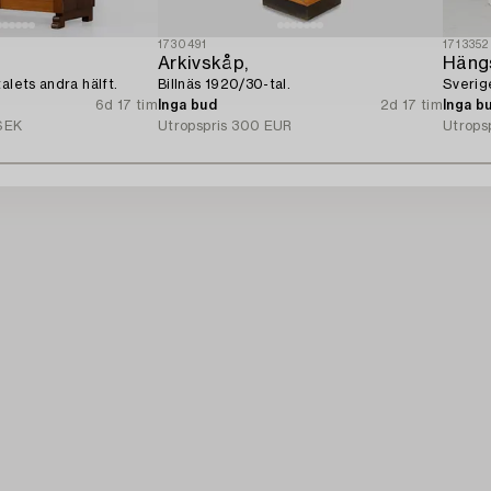
1730491
1713352
n
Arkivskåp,
Häng
alets andra hälft.
Billnäs 1920/30-tal.
Sverig
6d 17 tim
Inga bud
2d 17 tim
Inga b
SEK
Utropspris
300 EUR
Utrops