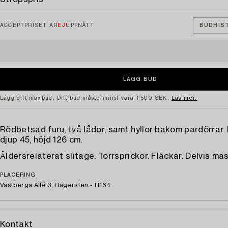
ACCEPTPRISET ÄR
EJ
UPPNÅTT
BUDHIST
Lägg ditt maxbud. Ditt bud måste minst vara 1 500 SEK.
Läs mer.
Rödbetsad furu, två lådor, samt hyllor bakom pardörrar.
djup 45, höjd 126 cm.
Åldersrelaterat slitage. Torrsprickor. Fläckar. Delvis m
PLACERING
Västberga Allé 3, Hägersten - H164
Kontakt