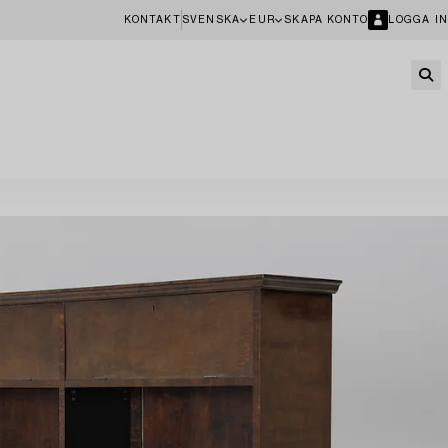
KONTAKT
SVENSKA
EUR
SKAPA KONTO
LOGGA IN