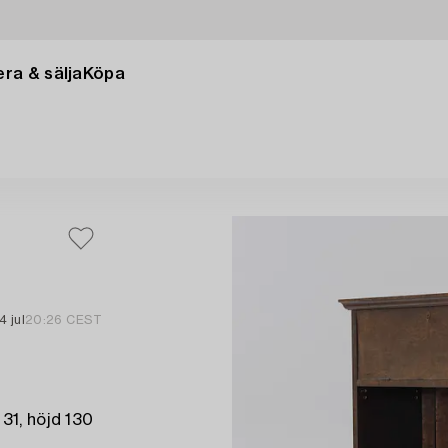
ra & sälja
Köpa
4 jul
20:26 CEST
31, höjd 130