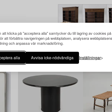
att klicka på "acceptera alla" samtycker du till lagring av cookies på
för att förbättra navigeringen på webbplatsen, analysera webbplatsen
ning och anpassa vår marknadsföring.
Andra har även tittat på
eptera alla
Avvisa icke-nödvändiga
Inställningar