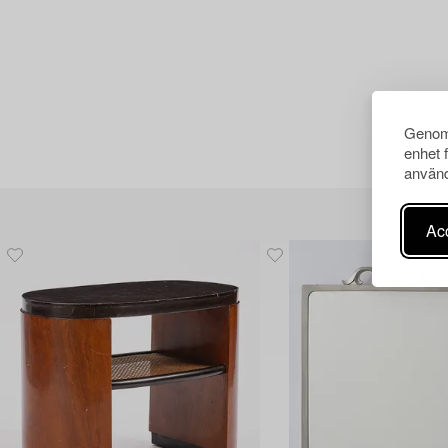
Genom 
enhet 
använd
Acc