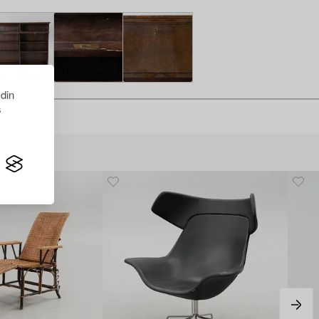
 din
s