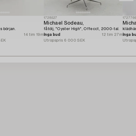
1728527
172776
Michael Sodeau,
s början.
fåtölj, "Oyster High", Offecct, 2000-tal.
klädhä
14 tim 19m
Inga bud
12 tim 27m
Inga b
SEK
Utropspris
6 000 SEK
Utrops