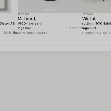
1730469
1726623
Matbord,
Vilstol,
Olsson AB,
1900-talets slut.
rotting, 1900-talet
Inga bud
13 tim 17m
Inga bud
8d 14 tim
Utropspris
400 EUR
Utropspris
3 000 