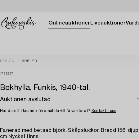
Onlineauktioner
Liveauktioner
Värde
DESIGN
MÖBLER
1725527
Bokhylla, Funkis, 1940-tal.
Auktionen avslutad
1
Har du ett liknande föremål du vill få värderat?
Kontakta oss
Fanerad med betsad björk. Skåpsluckor. Bredd 156, djup 
cm Nyckel finns.