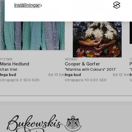
Inställningar
1721969
1631860
1
Maria Hedlund
Cooper & Gorfer
P
Utan titel.
"Marilina with Colours" 2017.
"
Inga bud
6d 13 tim
Inga bud
6d 12 tim
I
Utropspris
2 500 SEK
Utropspris
10 000 SEK
U