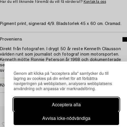
Har du ett liknande föremål du vill få värderat?
Kontakta oss
Pigment print, signerad 4/9. Bladstorlek 45 x 60 cm. Oramad.
Proveniens
Direkt från fotografen. I drygt 50 år reste Kenneth Olausson
världen runt som journalist och fotograf inom motorsporten.
Kenneth mötte Ronnie Peterson år 1968 och dokumenterade
sedan sina resor med Ronnie genom 48 Grands Prix av
svenskens 123 GP-starter.
Genom att klicka på "acceptera alla" samtycker du till
lagring av cookies på din enhet för att förbättra
navigeringen på webbplatsen, analysera webbplatsens
Köpinformation
användning och anpassa vår marknadsföring.
Acceptera alla
Andra har även tittat på
Avvisa icke-nödvändiga