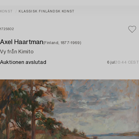
KONST
KLASSISK FINLÄNDSK KONST
1725602
Axel Haartman
(Finland, 1877-1969)
Vy från Kimito
Auktionen avslutad
6 jul
20:44 CEST