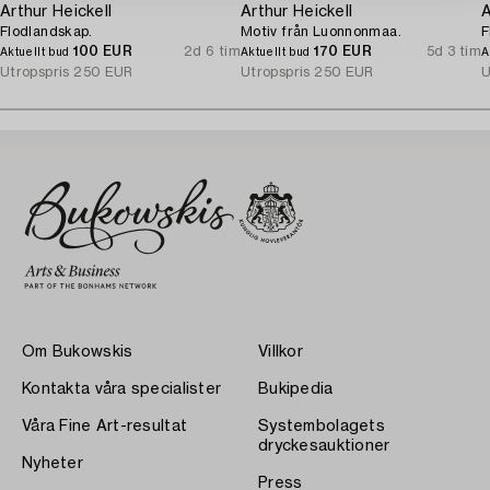
Arthur Heickell
Arthur Heickell
A
Flodlandskap.
Motiv från Luonnonmaa.
F
100 EUR
2d 6 tim
170 EUR
5d 3 tim
Aktuellt bud
Aktuellt bud
A
Utropspris
250 EUR
Utropspris
250 EUR
U
Om Bukowskis
Villkor
Kontakta våra specialister
Bukipedia
Våra Fine Art-resultat
Systembolagets
dryckesauktioner
Nyheter
Press