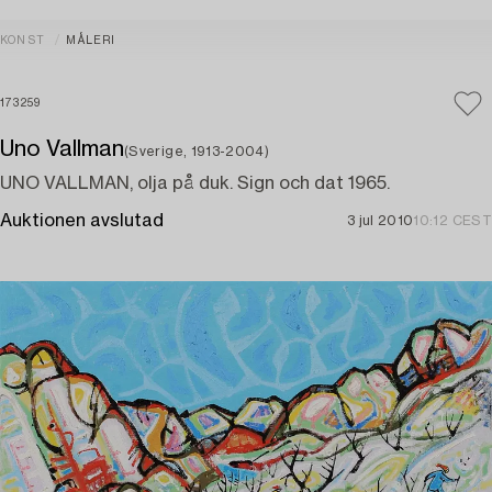
KONST
MÅLERI
173259
Uno Vallman
(Sverige, 1913-2004)
UNO VALLMAN, olja på duk. Sign och dat 1965.
Auktionen avslutad
3 jul 2010
10:12 CEST