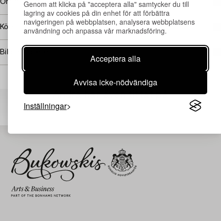
Omfattas av följerätt
Genom att klicka på "acceptera alla" samtycker du till
lagring av cookies på din enhet för att förbättra
navigeringen på webbplatsen, analysera webbplatsens
Köpinformation
användning och anpassa vår marknadsföring.
Bildrättigheter
Acceptera alla
Avvisa icke-nödvändiga
Andra har även tittat på
Inställningar