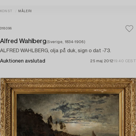
KONST
MÅLERI
318096
Alfred Wahlberg
(Sverige, 1834-1906)
ALFRED WAHLBERG, olja på duk, sign o dat -73.
Auktionen avslutad
25 maj 2012
19:40 CEST