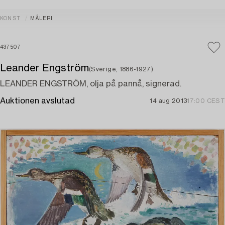
KONST
MÅLERI
437507
Leander Engström
(Sverige, 1886-1927)
LEANDER ENGSTRÖM, olja på pannå, signerad.
Auktionen avslutad
14 aug 2013
17:00 CEST