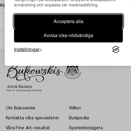
användning och anpassa vår marknadsföring.
Köpinformation
Acceptera alla
Andra har även tittat på
Avvisa icke-nödvändiga
Inställningar
Om Bukowskis
Villkor
Kontakta våra specialister
Bukipedia
Våra Fine Art-resultat
Systembolagets