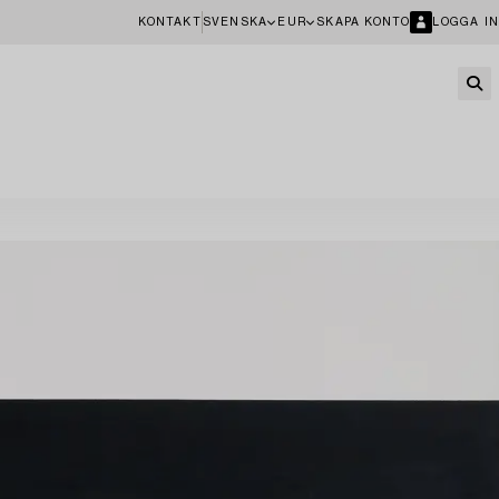
KONTAKT
SVENSKA
EUR
SKAPA KONTO
LOGGA IN