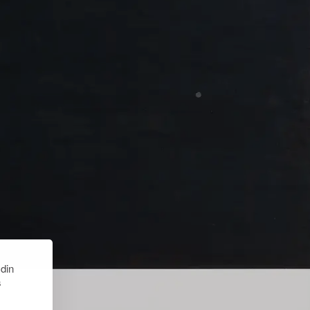
 din
s