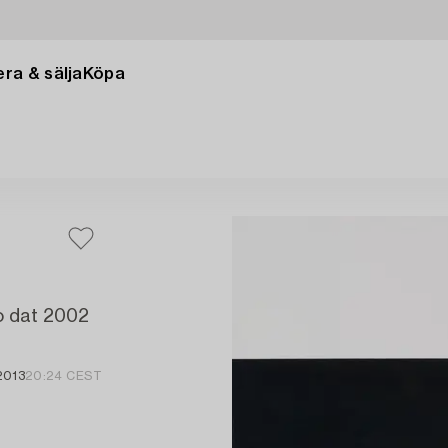
ra & sälja
Köpa
o dat 2002
2013
20:24 CEST