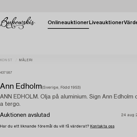
Onlineauktioner
Liveauktioner
Värde
KONST
MÅLERI
437587
Ann Edholm
(Sverige, Född 1953)
ANN EDHOLM. Olja på aluminium. Sign Ann Edholm 
a tergo.
Auktionen avslutad
24 aug 
Har du ett liknande föremål du vill få värderat?
Kontakta oss