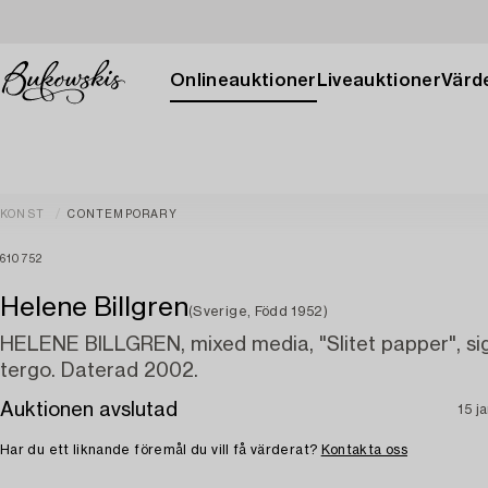
Onlineauktioner
Liveauktioner
Värde
KONST
CONTEMPORARY
610752
Helene Billgren
(Sverige, Född 1952)
HELENE BILLGREN, mixed media, "Slitet papper", si
tergo. Daterad 2002.
Auktionen avslutad
15 j
Har du ett liknande föremål du vill få värderat?
Kontakta oss