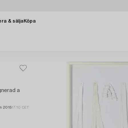
ra & sälja
Köpa
gnerad a
an 2015
17:10 CET