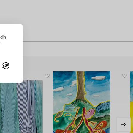
 din
s