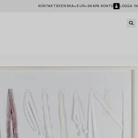
KONTAKT
SVENSKA
EUR
SKAPA KONTO
LOGGA IN