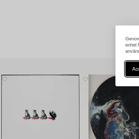
Genom 
enhet 
använd
Acc