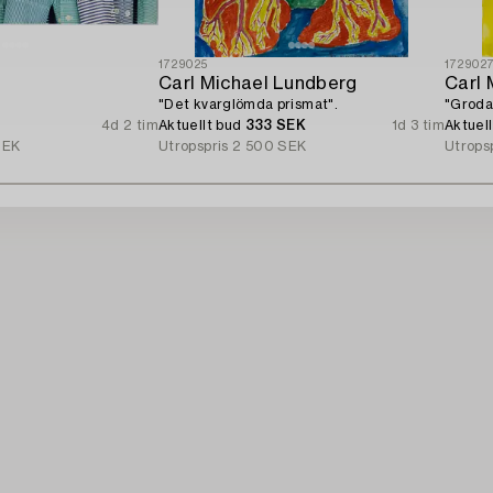
1729025
172902
d
Carl Michael Lundberg
Carl 
"Det kvarglömda prismat".
"Grodan
4d 2 tim
Aktuellt bud
333 SEK
1d 3 tim
Aktuel
SEK
Utropspris
2 500 SEK
Utrops