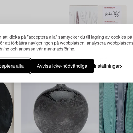
att klicka på "acceptera alla" samtycker du till lagring av cookies på
för att förbättra navigeringen på webbplatsen, analysera webbplatsen
ning och anpassa vår marknadsföring.
Andra har även tittat på
eptera alla
Avvisa icke-nödvändiga
Inställningar