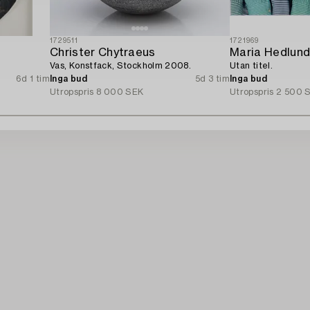
1729511
1721969
Christer Chytraeus
Maria Hedlun
Vas, Konstfack, Stockholm 2008.
Utan titel.
6d 1 tim
Inga bud
5d 3 tim
Inga bud
Utropspris
8 000 SEK
Utropspris
2 500 