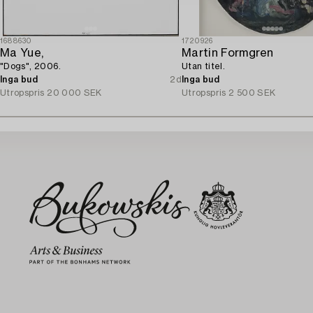
1688630
1720926
Ma Yue,
Martin Formgren
"Dogs", 2006.
Utan titel.
Inga bud
2d
Inga bud
Utropspris
20 000 SEK
Utropspris
2 500 SEK