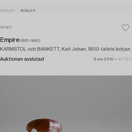
MÖBLER
MÖBLER
727871
Empire
(1810-1840)
KARMSTOL och BANKETT, Karl Johan, 1800-talets början.
Auktionen avslutad
8 nov 2015
14:42 CET