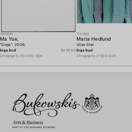
1688630
1721969
Ma Yue,
Maria Hedlund
"Dogs", 2006.
Utan titel.
Inga bud
3d 18 tim
Inga bud
Utropspris
20 000 SEK
Utropspris
2 500 SEK