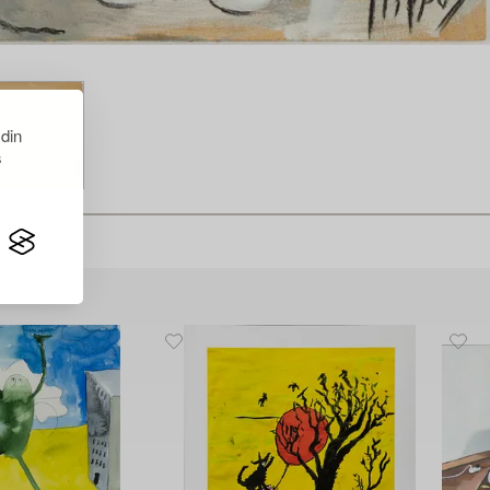
 din
s