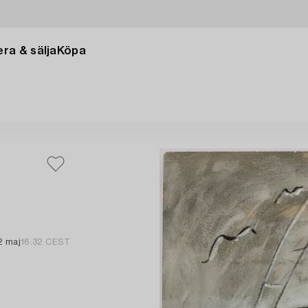
ra & sälja
Köpa
2 maj
16:32 CEST