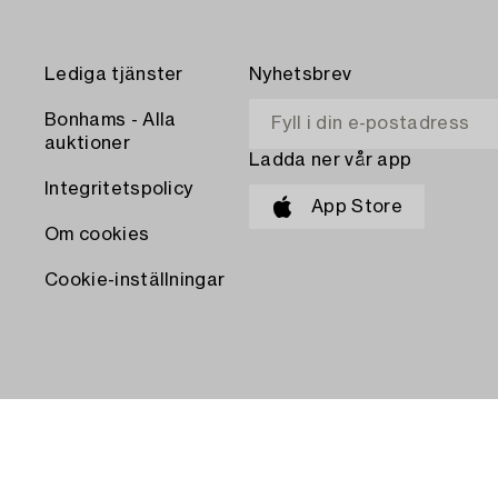
Lediga tjänster
Nyhetsbrev
Bonhams - Alla
auktioner
Ladda ner vår app
Integritetspolicy
App Store
Om cookies
Cookie-inställningar
BETALA MED