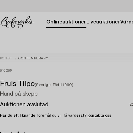
Onlineauktioner
Liveauktioner
Värde
KONST
CONTEMPORARY
810286
Fruls Tilpo
(Sverige, Född 1960)
Hund på skepp
Auktionen avslutad
2
Har du ett liknande föremål du vill få värderat?
Kontakta oss