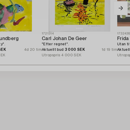
1721314
173243
Lundberg
Carl Johan De Geer
Frida
y".
"Efter regnet".
Utan ti
SEK
4d 20 tim
Aktuellt bud
3 000 SEK
1d 19 tim
Aktuel
SEK
Utropspris
4 000 SEK
Utrops