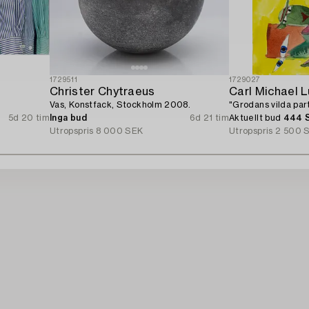
1729511
1729027
Christer Chytraeus
Carl Michael 
Vas, Konstfack, Stockholm 2008.
"Grodans vilda part
5d 20 tim
Inga bud
6d 21 tim
Aktuellt bud
444 
Utropspris
8 000 SEK
Utropspris
2 500 