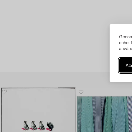
Genom 
enhet 
använd
Acc