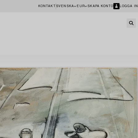
KONTAKT
SVENSKA
EUR
SKAPA KONTO
LOGGA IN