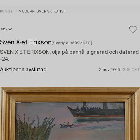
KONST
MODERN SVENSK KONST
831752
Sven X:et Erixson
(Sverige, 1899-1970)
SVEN X:ET ERIXSON, olja på pannå, signerad och daterad
-24.
Auktionen avslutad
2 nov 2016
22:18 CET