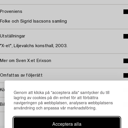
Proveniens
Folke och Sigrid Isacsons samling
Utställningar
"X-et", Liljevalchs konsthall, 2003.
Mer om Sven X:et Erixson
Omfattas av följerätt
Köpinformation
Genom att klicka på "acceptera alla" samtycker du till
lagring av cookies på din enhet för att förbättra
navigeringen på webbplatsen, analysera webbplatsens
Bildrättigheter
användning och anpassa vår marknadsföring.
Acceptera alla