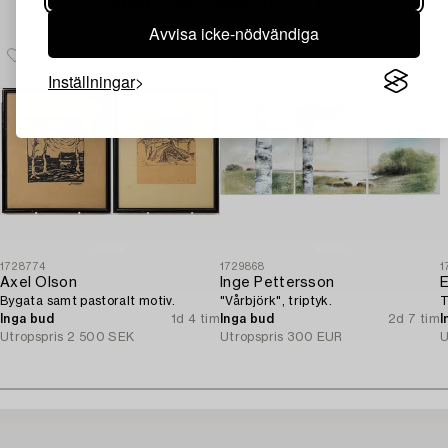
Andra har även tittat på
Avvisa icke-nödvändiga
Inställningar
1728774
1729868
1
Axel Olson
Inge Pettersson
E
Bygata samt pastoralt motiv.
"Vårbjörk", triptyk.
T
Inga bud
1d 4 tim
Inga bud
2d 7 tim
I
Utropspris
2 500 SEK
Utropspris
300 EUR
U