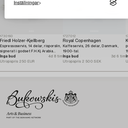
Inställningar
1730160
1727012
1
Friedl Holzer-Kjellberg
Royal Copenhagen
K
Espressoservis, 14 delar, risporslin,
Kaffeservis, 26 delar, Danmark,
p
signerat i godset F.H.Kj Arabia
1900-tal.
1
Finland.
Inga bud
4d 8 tim
Inga bud
3d 6 tim
I
Utropspris
250 EUR
Utropspris
2 500 SEK
U