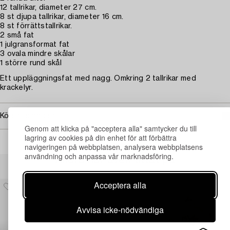
12 tallrikar, diameter 27 cm.
8 st djupa tallrikar, diameter 16 cm.
8 st förrättstallrikar.
2 små fat
1 julgransformat fat
3 ovala mindre skålar
1 större rund skål
Ett uppläggningsfat med nagg. Omkring 2 tallrikar med
krackelyr.
Köpinformation
Genom att klicka på "acceptera alla" samtycker du till
lagring av cookies på din enhet för att förbättra
navigeringen på webbplatsen, analysera webbplatsens
användning och anpassa vår marknadsföring.
Andra har även tittat på
Acceptera alla
Avvisa icke-nödvändiga