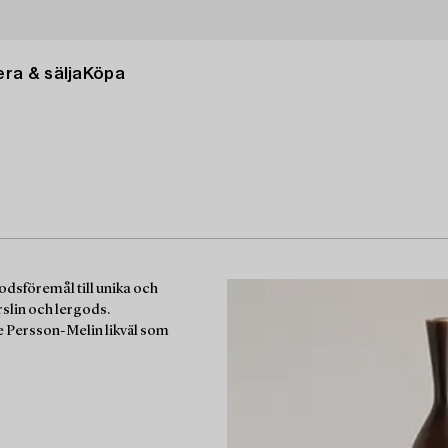
ra & sälja
Köpa
godsföremål till unika och
rslin och lergods.
e Persson-Melin likväl som