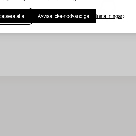
eptera alla
Avvisa icke-nödvändiga
Inställningar
Din sökning gav ingen träff 