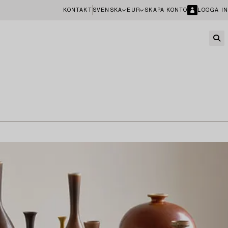
KONTAKT
SVENSKA
EUR
SKAPA KONTO
LOGGA IN