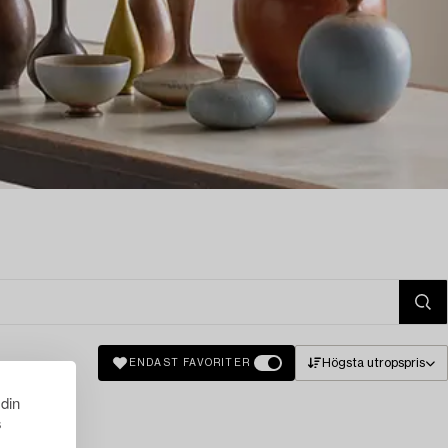
Högsta utropspris
ENDAST FAVORITER
 din
s