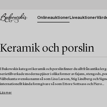
Onlineauktioner
Liveauktioner
Värde
Keramik och porslin
I Bukowskis kategori keramik och porslin finner du allt från antika ler
serietillverkade moderna pjäser i olika former av fajans, stengods, po
Välbekanta svenska namn så som Lisa Larson, Stig Lindberg och Sign
internationellt kända formgivare så som Ettore Sottsass och Piero...
Läs mer