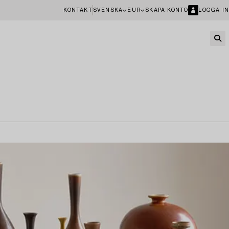
KONTAKT
SVENSKA
EUR
SKAPA KONTO
LOGGA IN