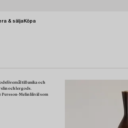
ra & sälja
Köpa
godsföremål till unika och
rslin och lergods.
e Persson-Melin likväl som