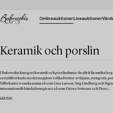
Onlineauktioner
Liveauktioner
Värde
Keramik och porslin
I Bukowskis kategori keramik och porslin finner du allt från antika ler
serietillverkade moderna pjäser i olika former av fajans, stengods, po
Välbekanta svenska namn så som Lisa Larson, Stig Lindberg och Sign
internationellt kända formgivare så som Ettore Sottsass och Piero...
Läs mer