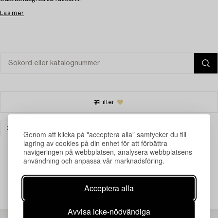
Läs mer
Filter
DESIGN
RENSA ALLA
Genom att klicka på "acceptera alla" samtycker du till
lagring av cookies på din enhet för att förbättra
navigeringen på webbplatsen, analysera webbplatsens
användning och anpassa vår marknadsföring.
Din sökning gav ingen träff just nu.
Acceptera alla
Avvisa icke-nödvändiga