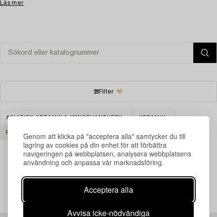
Läs mer
Filter
ASIATISK KERAMIK & KONSTHANTVERK
KERAMIK
RENSA ALLA
Genom att klicka på "acceptera alla" samtycker du till
lagring av cookies på din enhet för att förbättra
navigeringen på webbplatsen, analysera webbplatsens
användning och anpassa vår marknadsföring.
Din sökning gav ingen träff just nu.
Acceptera alla
Avvisa icke-nödvändiga