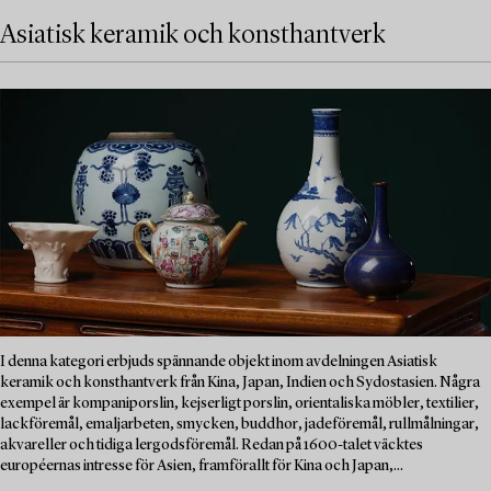
Asiatisk keramik och konsthantverk
I denna kategori erbjuds spännande objekt inom avdelningen Asiatisk
keramik och konsthantverk från Kina, Japan, Indien och Sydostasien. Några
exempel är kompaniporslin, kejserligt porslin, orientaliska möbler, textilier,
lackföremål, emaljarbeten, smycken, buddhor, jadeföremål, rullmålningar,
akvareller och tidiga lergodsföremål. Redan på 1600-talet väcktes
européernas intresse för Asien, framförallt för Kina och Japan,...