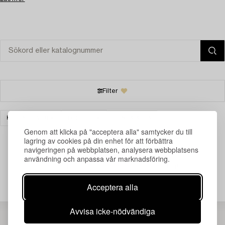
Filter
KLOCKOR & UR
BORDSUR
RENSA ALLA
Genom att klicka på "acceptera alla" samtycker du till
lagring av cookies på din enhet för att förbättra
navigeringen på webbplatsen, analysera webbplatsens
användning och anpassa vår marknadsföring.
Din sökning gav ingen träff just nu.
Acceptera alla
Avvisa icke-nödvändiga