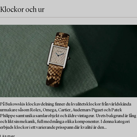
Klockor och ur
På Bukowskis klockavdelning finner du kvalitetsklockor från världskända
urmakare såsom Rolex, Omega, Cartier, Audemars Piguet och Patek
Philippe samt unika samlarobjekt och äldre vintageur. Urets bakgrund är lång
och likt sin mekanik, full med många olika komponenter. I denna kategori
erbjuds klockor i ett varierande prisspann där kvalité är den...
Läs mer