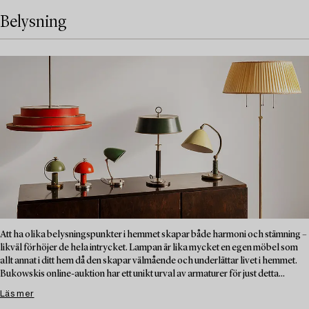
Belysning
Att ha olika belysningspunkter i hemmet skapar både harmoni och stämning –
likväl förhöjer de hela intrycket. Lampan är lika mycket en egen möbel som
allt annat i ditt hem då den skapar välmående och underlättar livet i hemmet.
Bukowskis online-auktion har ett unikt urval av armaturer för just detta...
Läs mer