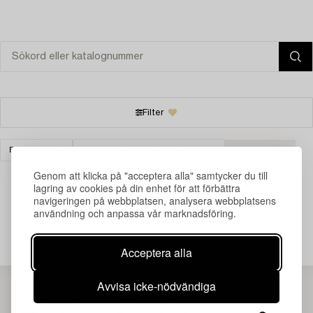
Filter
BELYSNING
LJUSSTAKAR & KANDELABRAR
RENSA ALLA
Genom att klicka på "acceptera alla" samtycker du till
lagring av cookies på din enhet för att förbättra
navigeringen på webbplatsen, analysera webbplatsens
användning och anpassa vår marknadsföring.
Din sökning gav ingen träff just nu.
Acceptera alla
Avvisa icke-nödvändiga