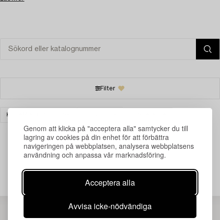
Filter
KERAMIK & PORSLIN
SERVISER
RENSA ALLA
Genom att klicka på "acceptera alla" samtycker du till
lagring av cookies på din enhet för att förbättra
navigeringen på webbplatsen, analysera webbplatsens
användning och anpassa vår marknadsföring.
Din sökning gav ingen träff just nu.
Acceptera alla
Avvisa icke-nödvändiga