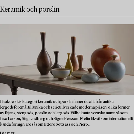
Keramik och porslin
I Bukowskis kategori keramik och porslin finner du allt från antika
lergodsföremål till unika och serietillverkade moderna pjäser i olika former
av fajans, stengods, porslin och lergods. Välbekanta svenska namn så som
Lisa Larson, Stig Lindberg och Signe Persson-Melin likväl som internationellt
kända formgivare så som Ettore Sottsass och Piero...
Läs mer