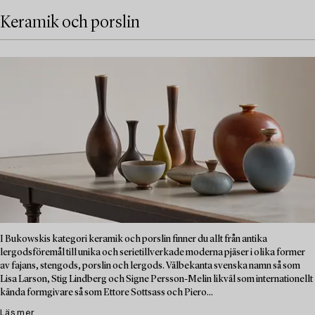
Keramik och porslin
I Bukowskis kategori keramik och porslin finner du allt från antika
lergodsföremål till unika och serietillverkade moderna pjäser i olika former
av fajans, stengods, porslin och lergods. Välbekanta svenska namn så som
Lisa Larson, Stig Lindberg och Signe Persson-Melin likväl som internationellt
kända formgivare så som Ettore Sottsass och Piero...
Läs mer