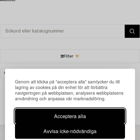
Filter
KERAMIK & PORSLIN
SERVISER
RENSA ALLA
Genom att klicka på "acceptera alla" samtycker du till
lagring av cookies på din enhet för att förbättra
navigeringen på webbplatsen, analysera webbplatsens
användning och anpassa vår marknadsföring.
Din sökning gav ingen träff just nu.
Acceptera alla
Avvisa icke-nödvändiga