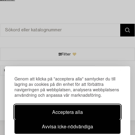
Filter
KONST
MODERN INTERNATIONELL KONST
RENSA ALLA
Genom att klicka på "acceptera alla" samtycker du till
lagring av cookies på din enhet för att förbättra
navigeringen på webbplatsen, analysera webbplatsens
användning och anpassa vår marknadsföring.
Din sökning gav ingen träff just nu.
Acceptera alla
Avvisa icke-nödvändiga