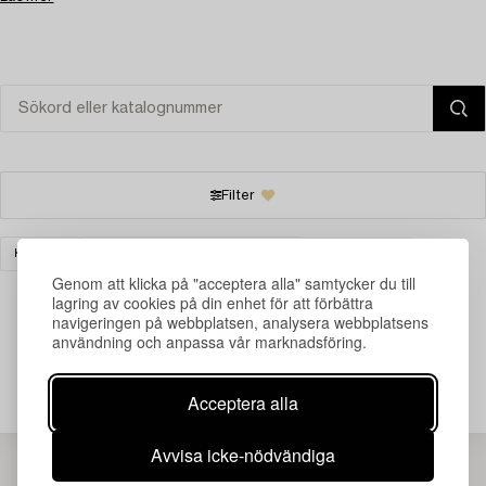
Filter
KONST
MODERN FINLÄNDSK KONST
RENSA ALLA
Genom att klicka på "acceptera alla" samtycker du till
lagring av cookies på din enhet för att förbättra
navigeringen på webbplatsen, analysera webbplatsens
användning och anpassa vår marknadsföring.
Din sökning gav ingen träff just nu.
Acceptera alla
Avvisa icke-nödvändiga