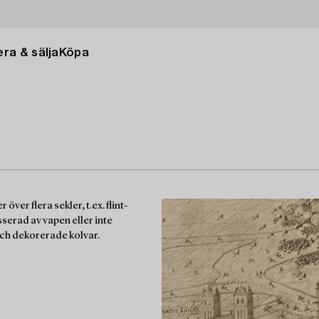
ra & sälja
Köpa
er flera sekler, t.ex. flint-
serad av vapen eller inte
ch dekorerade kolvar.