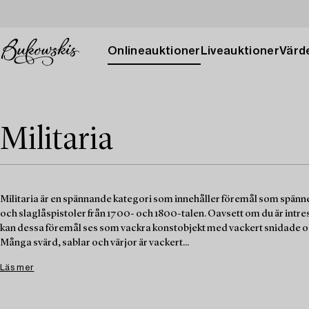
Onlineauktioner
Liveauktioner
Värde
Militaria
Militaria är en spännande kategori som innehåller föremål som spänner öv
och slaglåspistoler från 1700- och 1800-talen. Oavsett om du är intres
kan dessa föremål ses som vackra konstobjekt med vackert snidade o
Många svärd, sablar och värjor är vackert...
Läs mer