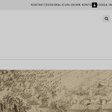
KONTAKT
SVENSKA
EUR
SKAPA KONTO
LOGGA IN