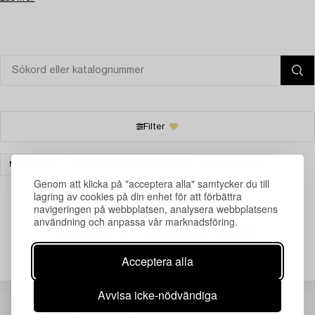
Filter
MILITARIA
GÖTEBORG, STOCKHOLM
RENSA ALLA
Genom att klicka på "acceptera alla" samtycker du till
lagring av cookies på din enhet för att förbättra
navigeringen på webbplatsen, analysera webbplatsens
användning och anpassa vår marknadsföring.
Din sökning gav ingen träff just nu.
Acceptera alla
Avvisa icke-nödvändiga