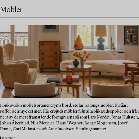
Möbler
I Bukowskis möbelsortiment ryms bord, stolar, salongsmöbler, byråar,
soffor och mycket mer. Här erbjuds möbler från alla olika tidsepoker och från
flera av de mest framstående formgivarna så som Lars Nordin, Jonas Hultsten,
Johan Åkerblad, Nils Meunier, Hans J Wegner, Børge Mogensen, Josef
Frank, Carl Malmsten och Arne Jacobsen. Samlingsnamnet...
Läs mer