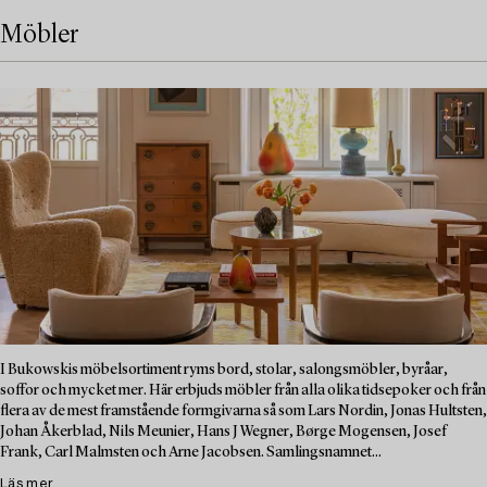
Möbler
I Bukowskis möbelsortiment ryms bord, stolar, salongsmöbler, byråar,
soffor och mycket mer. Här erbjuds möbler från alla olika tidsepoker och från
flera av de mest framstående formgivarna så som Lars Nordin, Jonas Hultsten,
Johan Åkerblad, Nils Meunier, Hans J Wegner, Børge Mogensen, Josef
Frank, Carl Malmsten och Arne Jacobsen. Samlingsnamnet...
Läs mer