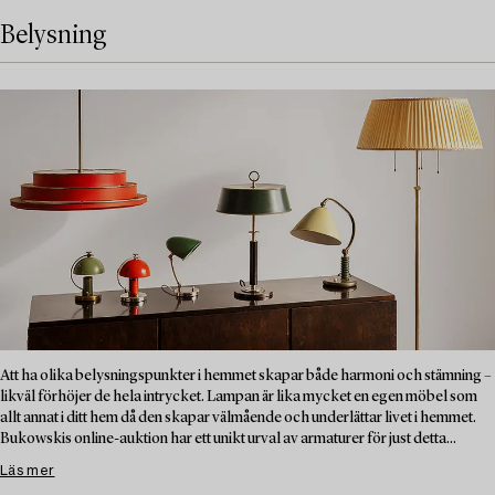
Belysning
Att ha olika belysningspunkter i hemmet skapar både harmoni och stämning –
likväl förhöjer de hela intrycket. Lampan är lika mycket en egen möbel som
allt annat i ditt hem då den skapar välmående och underlättar livet i hemmet.
Bukowskis online-auktion har ett unikt urval av armaturer för just detta...
Läs mer