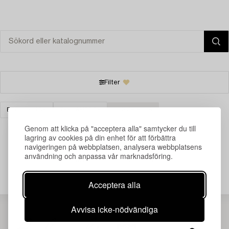
Filter
BELYSNING
TAKLAMPOR
RENSA ALLA
Genom att klicka på "acceptera alla" samtycker du till
lagring av cookies på din enhet för att förbättra
navigeringen på webbplatsen, analysera webbplatsens
användning och anpassa vår marknadsföring.
Din sökning gav ingen träff just nu.
Acceptera alla
Avvisa icke-nödvändiga