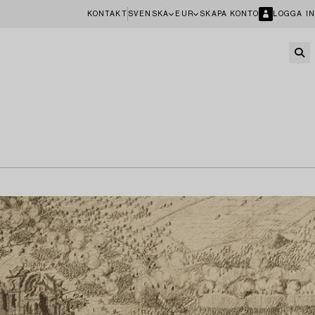
KONTAKT
SVENSKA
EUR
SKAPA KONTO
LOGGA IN