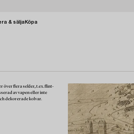
ra & sälja
Köpa
er flera sekler, t.ex. flint-
serad av vapen eller inte
ch dekorerade kolvar.