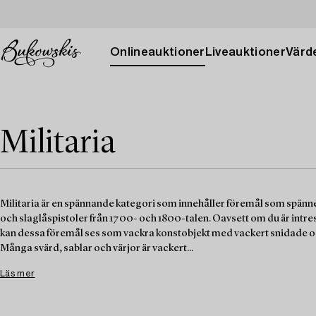
Onlineauktioner
Liveauktioner
Värde
Militaria
Militaria är en spännande kategori som innehåller föremål som spänner öv
och slaglåspistoler från 1700- och 1800-talen. Oavsett om du är intres
kan dessa föremål ses som vackra konstobjekt med vackert snidade o
Många svärd, sablar och värjor är vackert...
Läs mer