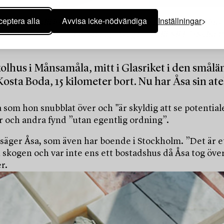
eptera alla
Avvisa icke-nödvändiga
Inställningar
ecifikt verk till hamnen i Norrköping. ”Jag förflyttar mig i hu
fan är delar av det hommage Åsa gjorde till Niki de Saint P
lhus i Månsamåla, mitt i Glasriket i den smålän
ta Boda, 15 kilometer bort. Nu har Åsa sin ateljé
sa som hon snubblat över och "är skyldig att se potenti
r och andra fynd ”utan egentlig ordning”.
 säger Åsa, som även har boende i Stockholm. ”Det är ett
i skogen och var inte ens ett bostadshus då Åsa tog öve
r.