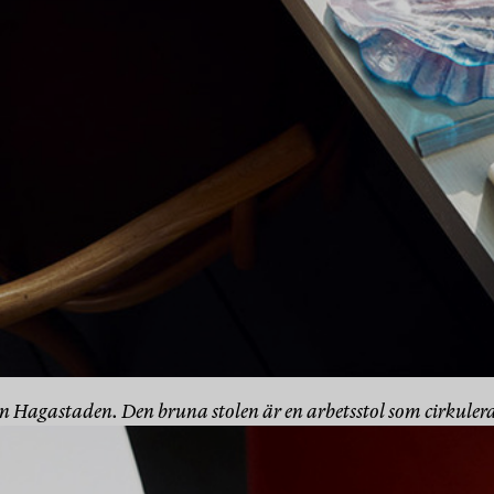
Hagastaden. Den bruna stolen är en arbetsstol som cirkulerar