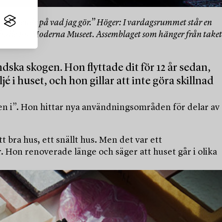
set beroende på vad jag gör.” Höger: I vardagsrummet står en
halle för Moderna Museet. Assemblaget som hänger från taket
dska skogen. Hon flyttade dit för 12 år sedan,
 i huset, och hon gillar att inte göra skillnad
alen i”. Hon hittar nya användningsområden för delar av
 bra hus, ett snällt hus. Men det var ett
r. Hon renoverade länge och säger att huset går i olika