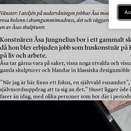
Acc
Vänster: I ateljén på nedervåningen jobbar Åsa med ett platssp
rosa kolonn i skumgummimadrass, det och väggarna bakom sof
en av Åsas skulpturer.
Konstnären Åsa Jungnelius bor i ett gammalt sko
då hon blev erbjuden jobb som huskonstnär på Kos
på liv och arbete.
Åsa tar gärna vara på saker, vissa noga utvalda och vis
gamla skulpturer och blandar in klassiska designmöble
”När jag är här finns ett fokus, en självvald ensamhet”,
självmordsuppdrag att ta sig an det.” Huset ligger öde 
faser än idag, med olika personer som bor där i periode