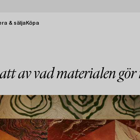
ra & sälja
Köpa
satt av vad materialen gör