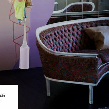
 din
s