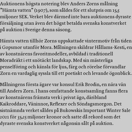
Auktionens högsta notering blev Anders Zorns målning
”Hämta vatten” (1907), som såldes för ett slutpris om 15,5
miljoner SEK. Verket blev därmed inte bara auktionens dyraste
försäljning utan även det högst betalda svenska konstverket
på auktion i Sverige denna säsong.
Hämta vatten tillhör Zorns uppskattade vintermotiv från tiden
i Gopsmor utanför Mora. Målningen skildrar Hållams-Kesti, en
av konstnärens favoritmodeller, avbildad i traditionell
Moradräkt i ett snötäckt landskap. Med sin mästerliga
penselföring och känsla för ljus, färg och rörelse förvandlar
Zorn en vardaglig syssla till ett poetiskt och levande ögonblick.
Målningens första ägare var konsul Erik Brodin, en nära vän
till Anders Zorn. I hans omfattande konstsamling fanns flera
av konstnärens främsta verk i privat ägo, däribland
Kaikroddare, Väninnor, Reflexer och Söndagsmorgon. Det
sistnämnda verket såldes på Bukowskis Important Winter Sale
2021 för 35,25 miljoner kronor och satte då rekord som det
dyraste svenska konstverket någonsin sålt på auktion.