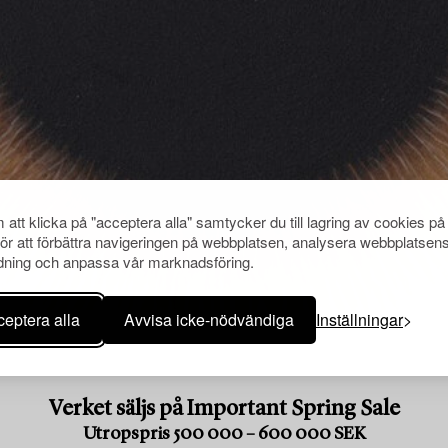
att klicka på "acceptera alla" samtycker du till lagring av cookies på
för att förbättra navigeringen på webbplatsen, analysera webbplatsen
ning och anpassa vår marknadsföring.
eptera alla
Avvisa icke-nödvändiga
Inställningar
Verket säljs på Important Spring Sale
Utropspris 500 000 – 600 000 SEK