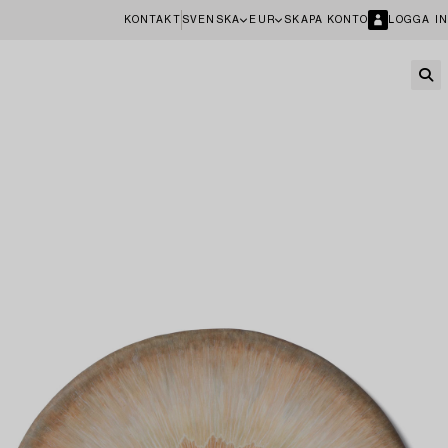
KONTAKT
SVENSKA
EUR
SKAPA KONTO
LOGGA IN