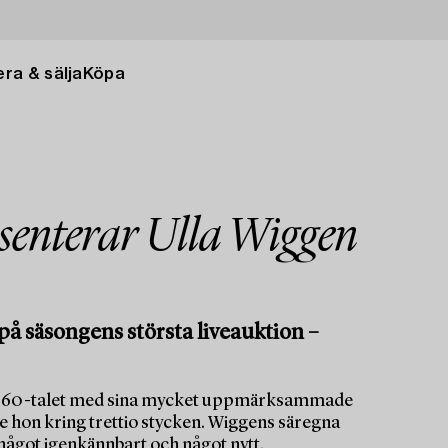
ra & sälja
Köpa
senterar Ulla Wiggen
 på säsongens största liveauktion –
ga 1960-talet med sina mycket uppmärksammade
 hon kring trettio stycken. Wiggens säregna
ågot igenkännbart och något nytt.