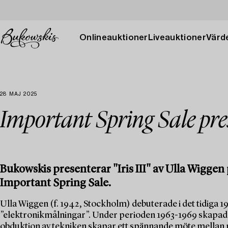
Onlineauktioner
Liveauktioner
Värde
28 MAJ 2025
Important Spring Sale pre
Bukowskis presenterar "Iris III" av Ulla Wiggen
Important Spring Sale.
Ulla Wiggen (f. 1942, Stockholm) debuterade i det tidi
”elektronikmålningar”. Under perioden 1963-1969 skapade
obduktion av tekniken skapar ett spännande möte mellan n