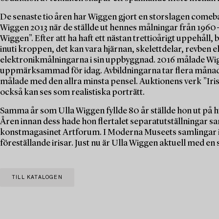
De senaste tio åren har Wiggen gjort en storslagen come
Wiggen 2013 när de ställde ut hennes målningar från 1960-
Wiggen”. Efter att ha haft ett nästan trettioårigt uppehåll,
inuti kroppen, det kan vara hjärnan, skelettdelar, revbe
elektronikmålningarna i sin uppbyggnad. 2016 målade Wigg
uppmärksammad för idag. Avbildningarna tar flera månader 
målade med den allra minsta pensel. Auktionens verk ”Iris I
också kan ses som realistiska porträtt.
Samma år som Ulla Wiggen fyllde 80 år ställde hon ut på h
Åren innan dess hade hon flertalet separatutställningar s
konstmagasinet Artforum. I Moderna Museets samlingar i
föreställande irisar. Just nu är Ulla Wiggen aktuell med 
TILL KATALOGEN