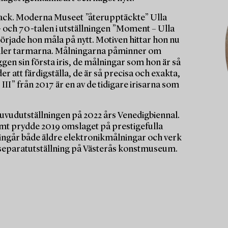
back. Moderna Museet ”återupptäckte” Ulla
 och 70-talen i utställningen ”Moment – Ulla
 började hon måla på nytt. Motiven hittar hon nu
n eller tarmarna. Målningarna påminner om
en sin första iris, de målningar som hon är så
att färdigställa, de är så precisa och exakta,
II” från 2017 är en av de tidigare irisarna som
uvudutställningen på 2022 års Venedigbiennal.
amt prydde 2019 omslaget på prestigefulla
ngår både äldre elektronikmålningar och verk
en separatutställning på Västerås konstmuseum.