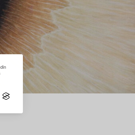
 din
s