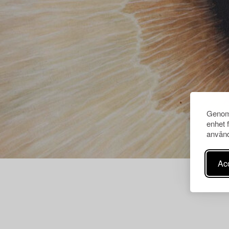
Genom 
enhet 
använd
Acc