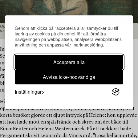
Genom att klicka på "acceptera alla" samtycker du till
MUSIK (INGEBORG PÅ BALKONGEN), 1932. OLJA PÅ DUK FÄST PÅ
KARTONG, 23 × 41 CM.
lagring av cookies på din enhet för att förbättra
navigeringen på webbplatsen, analysera webbplatsens
användning och anpassa vår marknadsföring.
Ingeborgs gestalt är målad med stor nyansrikedom, i
Schjerfbecks karakteristiskt genomskinliga och skiktade
Acceptera alla
måleri. Ingenting ropar på uppmärksamhet, men allt drar
betraktaren in i sin magiska krets. Händernas asymmetriska
Avvisa icke-nödvändiga
färgsättning skapar rytm, liksom den röda accenten vid
blusens sida. Även ansiktet är svagt rosatonat och uttrycker
mottaglighet och koncentration.
Inställningar
Hösten 1932 fick Schjerfbeck oväntat besök av
operakapellmästaren Simon Pergament (senare Parmet). Det
korta besöket gjorde ett djupt intryck på Helene; hon upplevde
att hon hade mött en själsfrände och skrev om det både till
Einar Reuter och Helena Westermarck. På ett tackkort hade
Pergament skrivit Leonardo da Vincis ord: ”Cosa bella mortale,