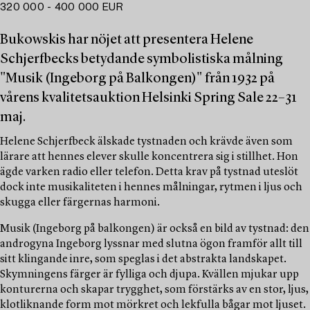
320 000 - 400 000 EUR
Bukowskis har nöjet att presentera Helene
Schjerfbecks betydande symbolistiska målning
"Musik (Ingeborg på Balkongen)" från 1932 på
vårens kvalitetsauktion Helsinki Spring Sale 22–31
maj.
Helene Schjerfbeck älskade tystnaden och krävde även som
lärare att hennes elever skulle koncentrera sig i stillhet. Hon
ägde varken radio eller telefon. Detta krav på tystnad uteslöt
dock inte musikaliteten i hennes målningar, rytmen i ljus och
skugga eller färgernas harmoni.
Musik (Ingeborg på balkongen) är också en bild av tystnad: den
androgyna Ingeborg lyssnar med slutna ögon framför allt till
sitt klingande inre, som speglas i det abstrakta landskapet.
Skymningens färger är fylliga och djupa. Kvällen mjukar upp
konturerna och skapar trygghet, som förstärks av en stor, ljus,
klotliknande form mot mörkret och lekfulla bågar mot ljuset.