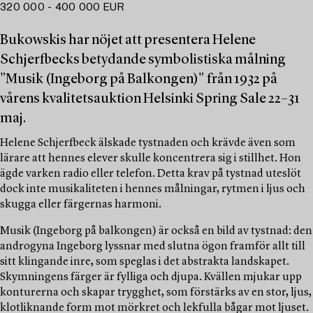
320 000 - 400 000 EUR
Bukowskis har nöjet att presentera Helene
Schjerfbecks betydande symbolistiska målning
"Musik (Ingeborg på Balkongen)" från 1932 på
vårens kvalitetsauktion Helsinki Spring Sale 22–31
maj.
Helene Schjerfbeck älskade tystnaden och krävde även som
lärare att hennes elever skulle koncentrera sig i stillhet. Hon
ägde varken radio eller telefon. Detta krav på tystnad uteslöt
dock inte musikaliteten i hennes målningar, rytmen i ljus och
skugga eller färgernas harmoni.
Musik (Ingeborg på balkongen) är också en bild av tystnad: den
androgyna Ingeborg lyssnar med slutna ögon framför allt till
sitt klingande inre, som speglas i det abstrakta landskapet.
Skymningens färger är fylliga och djupa. Kvällen mjukar upp
konturerna och skapar trygghet, som förstärks av en stor, ljus,
klotliknande form mot mörkret och lekfulla bågar mot ljuset.