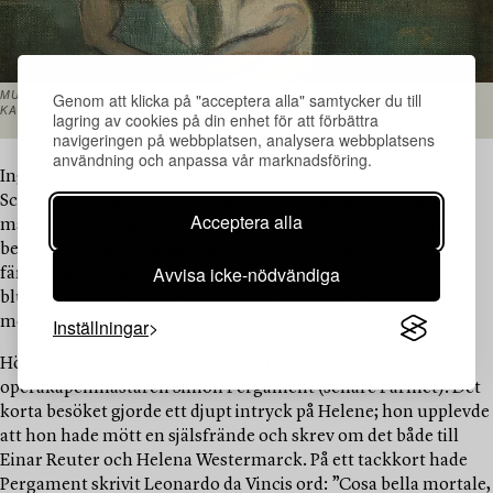
Genom att klicka på "acceptera alla" samtycker du till
MUSIK (INGEBORG PÅ BALKONGEN), 1932. OLJA PÅ DUK FÄST PÅ
KARTONG, 23 × 41 CM.
lagring av cookies på din enhet för att förbättra
navigeringen på webbplatsen, analysera webbplatsens
användning och anpassa vår marknadsföring.
Ingeborgs gestalt är målad med stor nyansrikedom, i
Schjerfbecks karakteristiskt genomskinliga och skiktade
Acceptera alla
måleri. Ingenting ropar på uppmärksamhet, men allt drar
betraktaren in i sin magiska krets. Händernas asymmetriska
Avvisa icke-nödvändiga
färgsättning skapar rytm, liksom den röda accenten vid
blusens sida. Även ansiktet är svagt rosatonat och uttrycker
mottaglighet och koncentration.
Inställningar
Hösten 1932 fick Schjerfbeck oväntat besök av
operakapellmästaren Simon Pergament (senare Parmet). Det
korta besöket gjorde ett djupt intryck på Helene; hon upplevde
att hon hade mött en själsfrände och skrev om det både till
Einar Reuter och Helena Westermarck. På ett tackkort hade
Pergament skrivit Leonardo da Vincis ord: ”Cosa bella mortale,