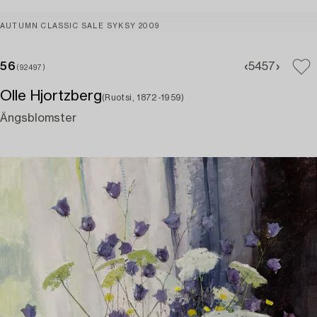
AUTUMN CLASSIC SALE SYKSY 2009
56
54
57
(92497)
Olle Hjortzberg
(Ruotsi, 1872-1959)
Ängsblomster