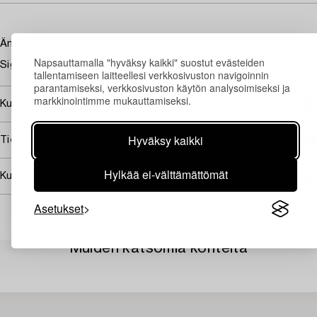
Ängsblomster
Napsauttamalla "hyväksy kaikki" suostut evästeiden
Signerad Olle Hjortzberg och daterad 1942. Pannå 100 x 81 cm.
tallentamiseen laitteellesi verkkosivuston navigoinnin
parantamiseksi, verkkosivuston käytön analysoimiseksi ja
markkinointimme mukauttamiseksi.
Kuuluu jälleenmyyntikorvauksen piiriin
Hyväksy kaikki
Tietoa ostamisesta
Hylkää ei-välttämättömät
Kuvan käyttöoikeudet
Asetukset
Muiden katsomia kohteita